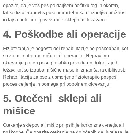
opazite, da je vaš pes po daljšem počitku tog in okoren,
lahko fizioterapevt s posebnimi tehnikami izboljša prožnost
in lajša bolečine, povezane s sklepnimi težavami.
4. Poškodbe ali operacije
Fizioterapija je pogosto del rehabilitacije po poškodbah, kot
so zlomi, natrgane mišice ali operacije. Nepravilno
okrevanje po teh posegih lahko privede do dolgotrajnih
težav, kot so izguba mišične mase in zmanjšana gibljivost.
Rehabilitacija za pse z usmerjeno fizioterapijo pospeši
proces celjenja in pomaga pri popolnem okrevanju.
5. Otečeni sklepi ali
mišice
Otekanje sklepov ali mišic pri psih je lahko znak vnetja ali
poškodbe. Če opazite otekanje na določenih delih telesa, je