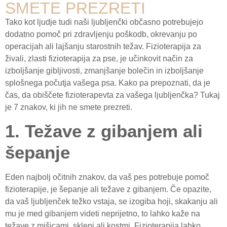
SMETE PREZRETI
Tako kot ljudje tudi naši ljubljenčki občasno potrebujejo
dodatno pomoč pri zdravljenju poškodb, okrevanju po
operacijah ali lajšanju starostnih težav. Fizioterapija za
živali, zlasti fizioterapija za pse, je učinkovit način za
izboljšanje gibljivosti, zmanjšanje bolečin in izboljšanje
splošnega počutja vašega psa. Kako pa prepoznati, da je
čas, da obiščete fizioterapevta za vašega ljubljenčka? Tukaj
je 7 znakov, ki jih ne smete prezreti.
1. Težave z gibanjem ali
šepanje
Eden najbolj očitnih znakov, da vaš pes potrebuje pomoč
fizioterapije, je šepanje ali težave z gibanjem. Če opazite,
da vaš ljubljenček težko vstaja, se izogiba hoji, skakanju ali
mu je med gibanjem videti neprijetno, to lahko kaže na
težave z mišicami, sklepi ali kostmi. Fizioterapija lahko