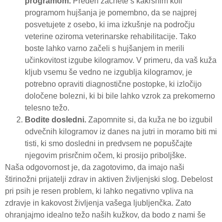
programom.
Preden začnete s kakršnim koli
programom hujšanja je pomembno, da se najprej
posvetujete z osebo, ki ima izkušnje na področju
veterine oziroma veterinarske rehabilitacije. Tako
boste lahko varno začeli s hujšanjem in merili
učinkovitost izgube kilogramov. V primeru, da vaš kuža
kljub vsemu še vedno ne izgublja kilogramov, je
potrebno opraviti diagnostične postopke, ki izločijo
določene bolezni, ki bi bile lahko vzrok za prekomerno
telesno težo.
Bodite dosledni.
Zapomnite si, da kuža ne bo izgubil
odvečnih kilogramov iz danes na jutri in moramo biti mi
tisti, ki smo dosledni in predvsem ne popuščajte
njegovim prisrčnim očem, ki prosijo priboljške.
Naša odgovornost je, da zagotovimo, da imajo naši
štirinožni prijatelji zdrav in aktiven življenjski slog. Debelost
pri psih je resen problem, ki lahko negativno vpliva na
zdravje in kakovost življenja vašega ljubljenčka. Zato
ohranjajmo idealno težo naših kužkov, da bodo z nami še