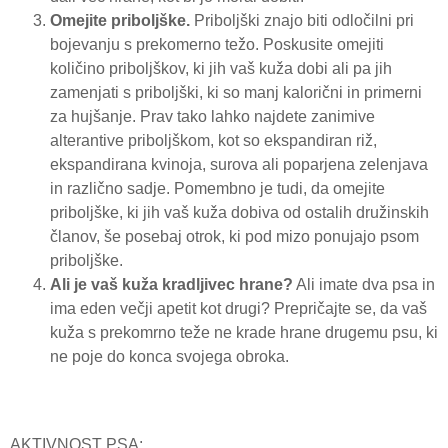
Omejite priboljške.
Priboljški znajo biti odločilni pri
bojevanju s prekomerno težo. Poskusite omejiti
količino priboljškov, ki jih vaš kuža dobi ali pa jih
zamenjati s priboljški, ki so manj kalorični in primerni
za hujšanje. Prav tako lahko najdete zanimive
alterantive priboljškom, kot so ekspandiran riž,
ekspandirana kvinoja, surova ali poparjena zelenjava
in različno sadje. Pomembno je tudi, da omejite
priboljške, ki jih vaš kuža dobiva od ostalih družinskih
članov, še posebaj otrok, ki pod mizo ponujajo psom
priboljške.
Ali je vaš kuža kradljivec hrane?
Ali imate dva psa in
ima eden večji apetit kot drugi? Prepričajte se, da vaš
kuža s prekomrno teže ne krade hrane drugemu psu, ki
ne poje do konca svojega obroka.
AKTIVNOST PSA: