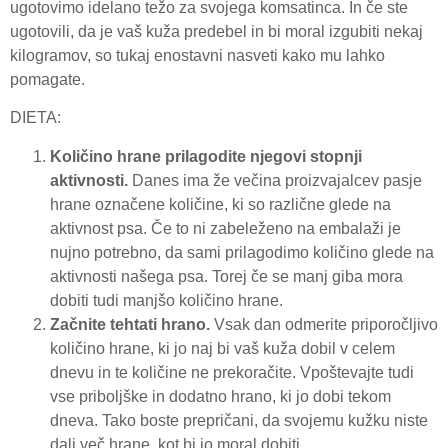
ugotovimo idelano težo za svojega komsatinca. In če ste
ugotovili, da je vaš kuža predebel in bi moral izgubiti nekaj
kilogramov, so tukaj enostavni nasveti kako mu lahko
pomagate.
DIETA:
Količino hrane prilagodite njegovi stopnji
aktivnosti.
Danes ima že večina proizvajalcev pasje
hrane označene količine, ki so različne glede na
aktivnost psa. Če to ni zabeleženo na embalaži je
nujno potrebno, da sami prilagodimo količino glede na
aktivnosti našega psa. Torej če se manj giba mora
dobiti tudi manjšo količino hrane.
Začnite tehtati hrano.
Vsak dan odmerite priporočljivo
količino hrane, ki jo naj bi vaš kuža dobil v celem
dnevu in te količine ne prekoračite. Vpoštevajte tudi
vse priboljške in dodatno hrano, ki jo dobi tekom
dneva. Tako boste prepričani, da svojemu kužku niste
dali več hrane, kot bi jo moral dobiti.